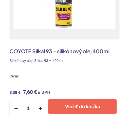
COYOTE Silkal 93 – silikónový olej 400ml
Silikónový olej Silkal 93 – 400 ml.
Cena:
Original
Current
7,60
€
s DPH
8,38
€
price
price
was:
is:
množstvo
Vložiť do košíka
COYOTE
8,38 €.
7,60 €.
Silkal
93
-