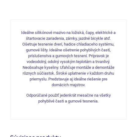
silikónový
olej
400ml
Ideálne silikónové mazivo na ložiská, čapy, elektrické a
štartovacie zariadenia, zámky, jazdné bicykle atď.
Ošetruje tesnenie dverí, hadice chladiaceho systému,
gumové lišty. Ideálne ošetrenie pohyblivých častí,
príslušenstva a gumových tesnení. Prípravok je
vodeodolný, odolný vysokým teplotám a trvanlivý.
Neobsahuje kyseliny. Uľahčuje montáže a demontáže
rôznych súčiastok. Široké uplatnenie v každom druhu
priemyslu. Predstavuje aj ideálne riešenie pre
domácich majstrov.
Odporúčané použiť jedenkrát mesačne na všetky
pohyblivé časti a gumové tesnenia.