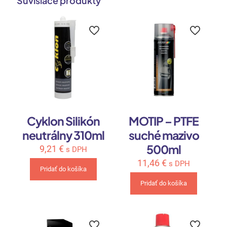
Súvisiace produkty
Cyklon Silikón
MOTIP – PTFE
neutrálny 310ml
suché mazivo
500ml
9,21
€
s DPH
11,46
€
s DPH
Pridať do košíka
Pridať do košíka