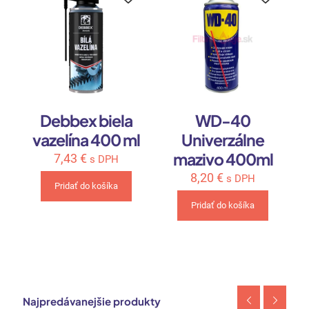
Debbex biela
WD-40
vazelína 400 ml
Univerzálne
mazivo 400ml
7,43
€
s DPH
8,20
€
s DPH
Pridať do košíka
Pridať do košíka
Najpredávanejšie produkty