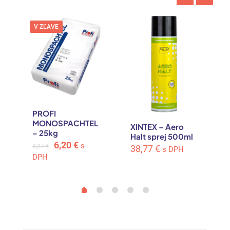
V ZĽAVE
PROFI
MONOSPACHTEL
XINTEX – Aero
– 25kg
Halt sprej 500ml
Original
Current
6,20
€
s
8,27
€
38,77
€
s DPH
price
price
DPH
was:
is:
8,27 €.
6,20 €.