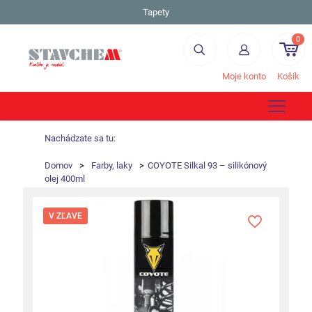
Tapety
0
Moje konto
Košík
Nachádzate sa tu:
Domov
>
Farby, laky
>
COYOTE Silkal 93 – silikónový
olej 400ml
V ZĽAVE