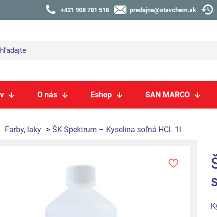
+421 908 781 518
predajna@stavchem.sk
v
O nás
Eshop
SAN MARCO
Farby, laky
>
ŠK Spektrum – Kyselina soľná HCL 1l
K