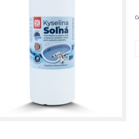
C
m
Š
S
-
K
s
H
1l