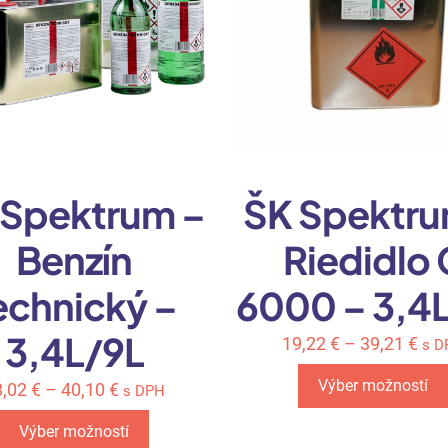
 Spektrum –
ŠK Spektru
Benzín
Riedidlo 
echnický –
6000 – 3,4
3,4L/9L
19,22
€
–
39,21
€
s D
Výber možností
8,02
€
–
40,10
€
s DPH
This
Výber možností