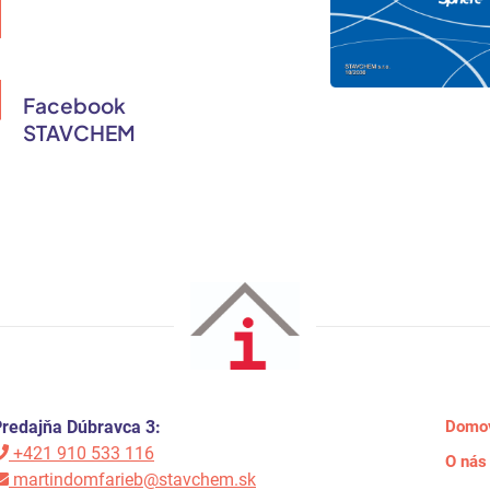
Facebook
STAVCHEM
redajňa Dúbravca 3:
Domo
+421 910 533 116
O nás
martindomfarieb@stavchem.sk