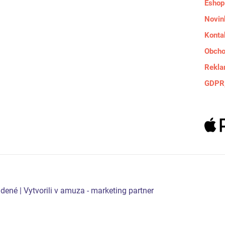
Eshop
Novin
Konta
Obcho
Rekla
GDPR,
ené | Vytvorili v amuza - marketing partner