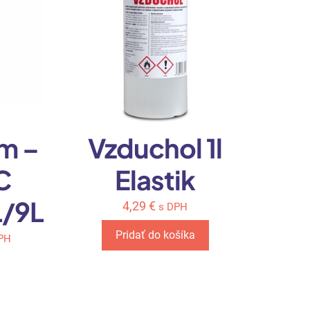
m –
Vzduchol 1l
C
Elastik
L/9L
4,29
€
s DPH
Pridať do košíka
PH