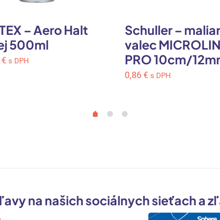
TEX – Aero Halt
Schuller – malia
ej 500ml
valec MICROLI
PRO 10cm/12m
7
€
s DPH
0,86
€
s DPH
ľavy na našich sociálnych sieťach a z