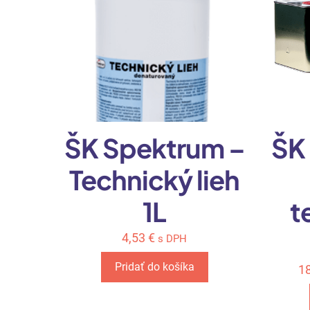
ŠK Spektrum –
ŠK
Technický lieh
1L
t
4,53
€
s DPH
Pridať do košíka
1