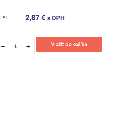
2,87
€
ena:
s DPH
nožstvo
Vložiť do košíka
K
pektrum
yselina
oľná
CL