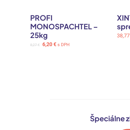
PROFI
XIN
N
MONOSPACHTEL –
spr
a
25kg
38,7
50m
Original
Current
6,20
€
s DPH
8,27
€
price
price
was:
is:
8,27 €.
6,20 €.
Špeciálne z