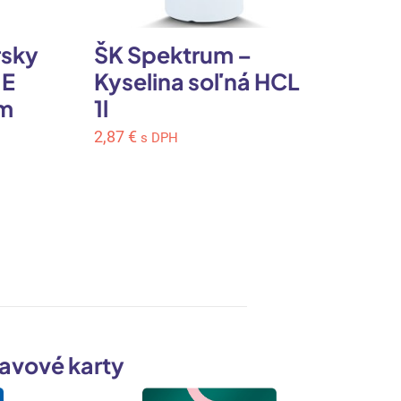
rsky
ŠK Spektrum –
Sch
NE
Kyselina soľná HCL
ruk
m
1l
FL
GA
2,87
€
s DPH
1,91
ľavové karty