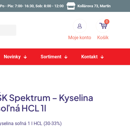
Po - Pia: 7:00- 16:30, Sob: 8:00 - 12:00
Kollárova 73, Martin
0
Moje konto
Košík
Novinky
Sortiment
Kontakt
ŠK Spektrum – Kyselina
soľná HCL 1l
yselina soľná 1 l HCL (30-33%)