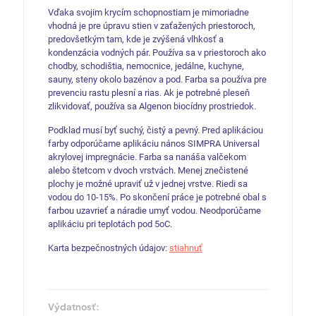
Vďaka svojim krycím schopnostiam je mimoriadne
vhodná je pre úpravu stien v zaťažených priestoroch,
predovšetkým tam, kde je zvýšená vlhkosť a
kondenzácia vodných pár. Používa sa v priestoroch ako
chodby, schodištia, nemocnice, jedálne, kuchyne,
sauny, steny okolo bazénov a pod. Farba sa používa pre
prevenciu rastu plesní a rias. Ak je potrebné pleseň
zlikvidovať, používa sa Algenon biocídny prostriedok.
Podklad musí byť suchý, čistý a pevný. Pred aplikáciou
farby odporúčame aplikáciu nános SIMPRA Universal
akrylovej impregnácie. Farba sa nanáša valčekom
alebo štetcom v dvoch vrstvách. Menej znečistené
plochy je možné upraviť už v jednej vrstve. Riedi sa
vodou do 10-15%. Po skončení práce je potrebné obal s
farbou uzavrieť a náradie umyť vodou. Neodporúčame
aplikáciu pri teplotách pod 5oC.
Karta bezpečnostných údajov:
stiahnuť
Výdatnosť: