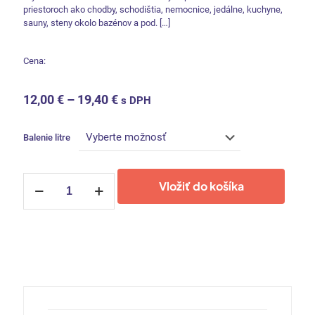
priestoroch ako chodby, schodištia, nemocnice, jedálne, kuchyne,
sauny, steny okolo bazénov a pod.
[…]
Cena:
12,00
€
–
19,40
€
s DPH
Balenie litre
množstvo
Vložiť do košíka
Svjetlost
-
KEMOPOL
PROTECT
biela