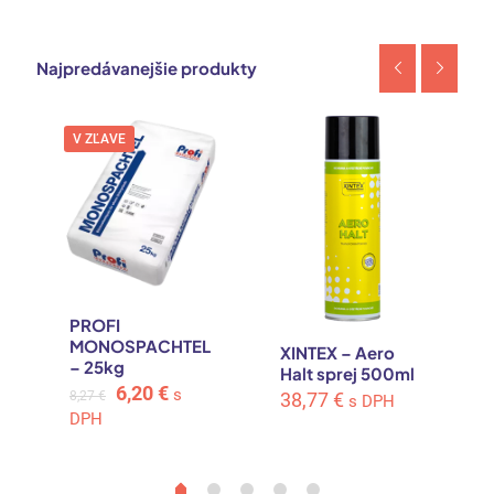
Najpredávanejšie produkty
V ZĽAVE
PROFI
MONOSPACHTEL
XINTEX – Aero
– 25kg
Halt sprej 500ml
Original
Current
6,20
€
s
8,27
€
38,77
€
s DPH
price
price
DPH
was:
is:
8,27 €.
6,20 €.