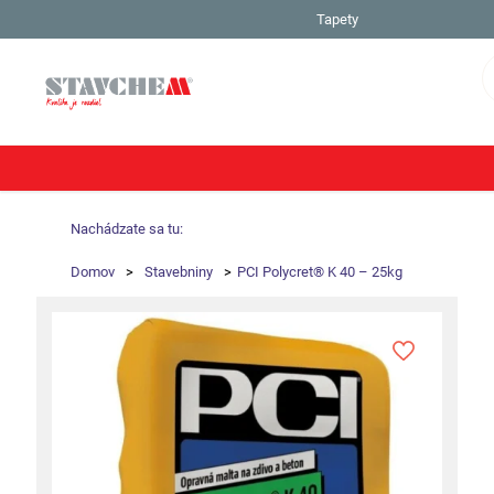
Tapety
Nachádzate sa tu:
Domov
>
Stavebniny
>
PCI Polycret® K 40 – 25kg