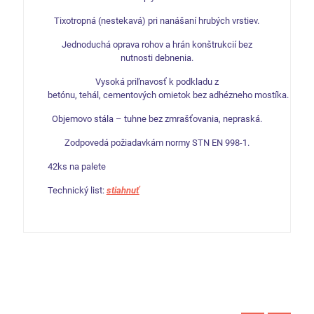
Tixotropná (nestekavá) pri nanášaní hrubých vrstiev.
Jednoduchá oprava rohov a hrán konštrukcií bez
nutnosti debnenia.
Vysoká
priľnavosť
k podkladu
z
betónu
,
tehál
,
cementových
omietok
bez
adhézneho
mostíka
.
Objemovo stála – tuhne bez zmrašťovania, nepraská.
Zodpovedá požiadavkám normy STN EN 998-1.
42ks na palete
Technický list:
stiahnuť