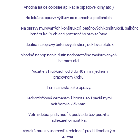
Vhodná na celoplošné aplikácie (spádové kliny atď.)
Na lokálne opravy výtlkov na stenách a podlahách.
Na
opravy
murovaných
konštrukcií
,
betónových
konštrukcií
,
balkón
konštrukcií
v
oblasti
pozemného
staviteľstva
.
Ideálna na opravy betónových stien, soklov a plotov.
Vhodná na vyplnenie dutín nedostatočne zavibrovaných
betónov atď.
Použitie v hrúbkach od 3 do 40 mm v jednom
pracovnom kroku.
Len na nestatické opravy.
Jednozložková cementová hmota so špeciálnymi
aditívami a vláknami.
Veľmi dobrá prídržnosť k podkladu bez použitia
adhézneho mostíka.
Vysoká mrazuvzdornosť a odolnosť proti klimatickým
vplyvom.