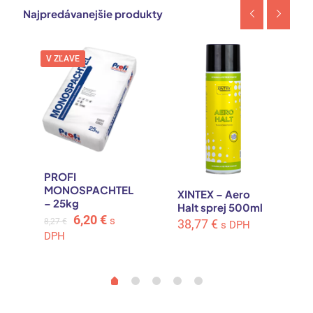
Najpredávanejšie produkty
V ZĽAVE
PROFI
MONOSPACHTEL
XINTEX – Aero
– 25kg
Halt sprej 500ml
Original
Current
6,20
€
s
8,27
€
38,77
€
s DPH
price
price
DPH
was:
is:
8,27 €.
6,20 €.