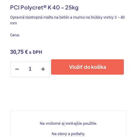
PCI Polycret® K 40 – 25kg
Opravná tixotropná malta na betón a murivo na hrúbky vrstvy 3 − 40
mm
Cena:
30,75
€
s DPH
množstvo
Vložiť do košíka
PCI
Polycret®
K
40
-
25kg
Na vnútorné aj vonkajšie použitie.
Na steny a podlahy.