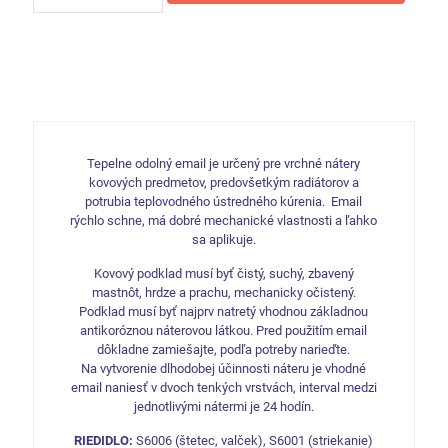
ŠTANDARD
S2119
farba
na
radiátor
lesklá
1000
biela
0,6l
Tepelne odolný email je určený pre vrchné nátery
kovových predmetov, predovšetkým radiátorov a
potrubia teplovodného ústredného kúrenia. Email
rýchlo schne, má dobré mechanické vlastnosti a ľahko
sa aplikuje.
Kovový podklad musí byť čistý, suchý, zbavený
mastnôt, hrdze a prachu, mechanicky očistený.
Podklad musí byť najprv natretý vhodnou základnou
antikoróznou náterovou látkou. Pred použitím email
dôkladne zamiešajte, podľa potreby narieďte.
Na vytvorenie dlhodobej účinnosti náteru je vhodné
email naniesť v dvoch tenkých vrstvách, interval medzi
jednotlivými nátermi je 24 hodín.
RIEDIDLO:
S6006 (štetec, valček), S6001 (striekanie)