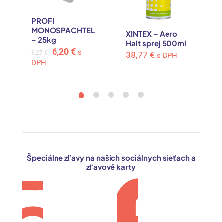
PROFI
MONOSPACHTEL
XINTEX – Aero
– 25kg
Halt sprej 500ml
Original
Current
6,20
€
s
8,27
€
38,77
€
s DPH
price
price
DPH
was:
is:
8,27 €.
6,20 €.
Špeciálne zľavy na našich sociálnych sieťach a
zľavové karty