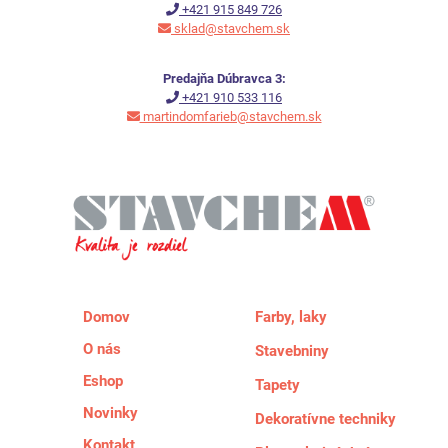
+421 915 849 726
sklad@stavchem.sk
Predajňa Dúbravca 3:
+421 910 533 116
martindomfarieb@stavchem.sk
Domov
Farby, laky
O nás
Stavebniny
Eshop
Tapety
Novinky
Dekoratívne techniky
Kontakt