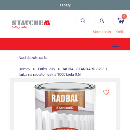
Tapety
0
Moje konto
Košík
Nachádzate sa tu:
Domov
>
Farby, laky
>
RADBAL ŠTANDARD S2119
farba na radiátor lesklá 1000 biela 0,6l