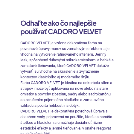
Odhaľte ako čo najlepšie
používať CADORO VELVET
CADORO VELVET je vzácna dekoratívna farba na
povrchové úpravy múrov so zamatovým efektom, a je
vhodná na vytvorenie rafinovaného interiéru. Jemný
lesk, spôsobený dúhovými mikrokamienkami a hebké a
zamatové tieňovania, ktoré CADORO VELVET dokáže
vytvoriť, sú vhodné na skrášlenie a zvýraznenie
kontextov klasického aj moderného štýlu.
Farba CADORO VELVET je ideálna na dekoráciu stien a
stropov, môže byť aplikovaná na nové alebo na staré
omietky a povrchy z betónu, sadry alebo sadrokartónu,
so zaručením príjemného hladkého a zamatového
vzhľadu a pocitu hebkosti na dotyk.
CADORO VELVET je dekoratívna povrchová úprava s
obsahom vody, pripravená na použitie, ktorá sa nanáša
štetkou a hladidlom a umožňuje dosiahnuť rôzne
estetické efekty a jemné tieňovanie, v snahe reagovať
na akýkoľvek štýl.