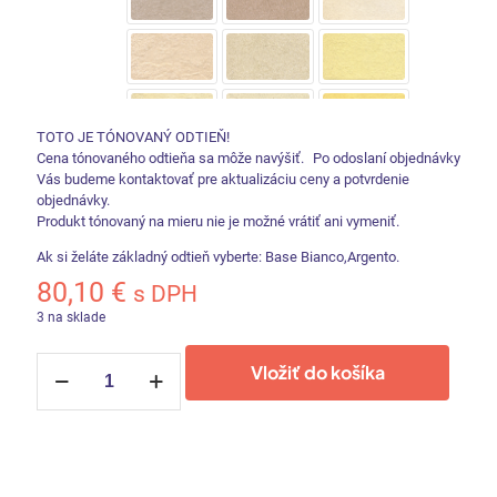
TOTO JE TÓNOVANÝ ODTIEŇ!
Cena tónovaného odtieňa sa môže navýšiť. Po odoslaní objednávky
Vás budeme kontaktovať pre aktualizáciu ceny a potvrdenie
objednávky.
Produkt tónovaný na mieru nie je možné vrátiť ani vymeniť.
Ak si želáte základný odtieň vyberte: Base Bianco,Argento.
80,10
€
s DPH
3 na sklade
množstvo
Vložiť do košíka
Cadoro
Velvet