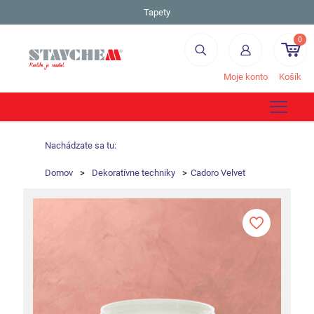
Tapety
0
Moje konto
Košík
Nachádzate sa tu:
Domov
>
Dekoratívne techniky
>
Cadoro Velvet