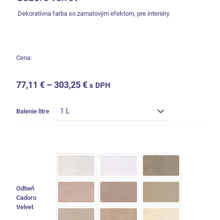
Dekoratívna farba so zamatovým efektom, pre interiéry
Cena:
77,11
€
–
303,25
€
s DPH
Balenie litre
Odtieň
Cadoro
Velvet