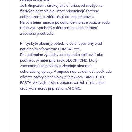
Je k dispozícii v širokej škále farieb, od svetlých a
žiarivých po teplejšie, ktoré pripomínajú farebné
odtiene zeme a zdôrazňujú odtiene prípravku.
Na očistenie náradia po dokončení práce použite vodu.
Prípravok, vyrobený s dôrazom na udržateľnosť
životného prostredia.
Pri výskyte plesní je potrebné očistiť povrchy pred
natieraním prípravkom COMBAT 222.
Pre optimálne výsledky sa odporúča aplikovať ako
podkladový náter prípravok DECORFOND, ktorý
zrovnomerňuje povrchy a zlepšuje absorpciu
dekoratívnej úpravy. V prípade nepravidelností podkladu
ošetrite otvory a priehlbiny prípravkom TAMSTUCCO
PASTA. Aktivujte fixáciu zasadrovaných miest alebo
drobivých múrov prípravkom ATOMO.