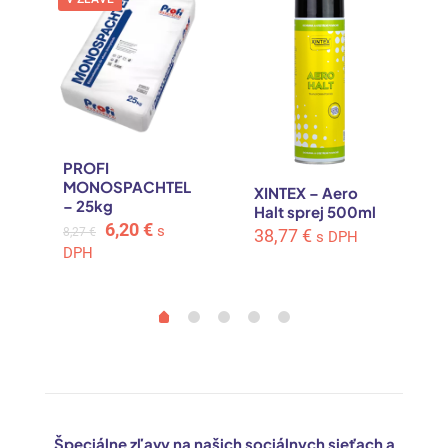
PROFI
MONOSPACHTEL
XINTEX – Aero
– 25kg
Halt sprej 500ml
Original
Current
6,20
€
s
8,27
€
38,77
€
s DPH
price
price
DPH
was:
is:
8,27 €.
6,20 €.
Špeciálne zľavy na našich sociálnych sieťach a