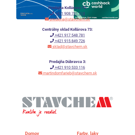
Predajňa Kollárova 73:
+421 908 781 518
predajna@stavchem.sk
Centrálny sklad Kollárova 73:
+421 917 548 781
+421 915 849 726
sklad@stavchem.sk
Predajňa Dúbravca 3:
+421 910 533 116
martindomfarieb@stavchem.sk
Domov
Farby, laky